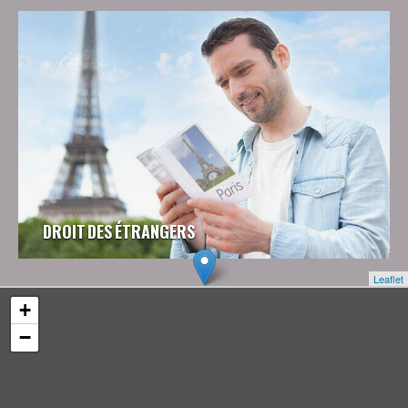
DROIT DES ÉTRANGERS
Leaflet
+
−