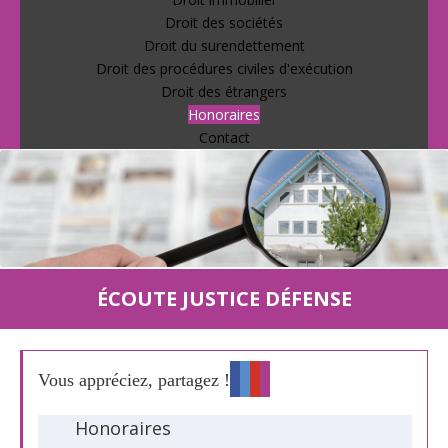
Droit des sociétés
Droit du surendettement
Droit des procédures civiles d'exécution
Droit des étrangers
Honoraires
Contact
ÉCOUTE JUSTICE DÉFENSE
Vous appréciez, partagez !
Honoraires