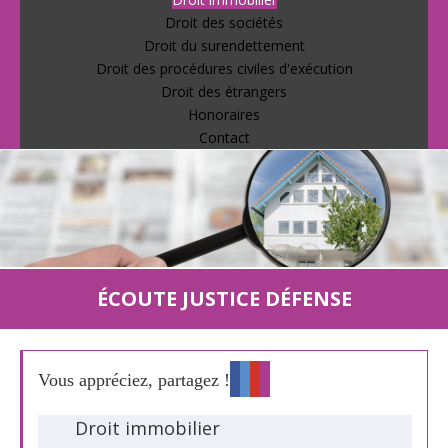
Droit des sociétés
Droit du surendettement
Droit des procédures civiles d'exécution
Droit des étrangers
Honoraires
Contact
ÉCOUTE JUSTICE DÉFENSE
Vous appréciez, partagez !
Droit immobilier