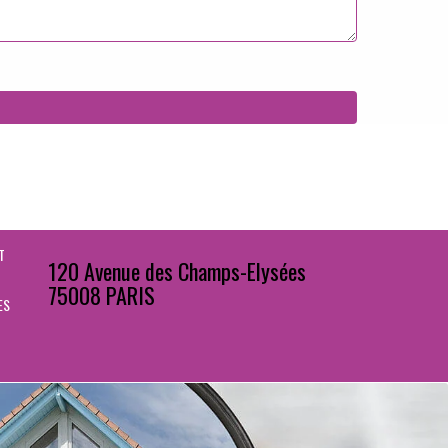
T
120 Avenue des Champs-Elysées
75008 PARIS
ES