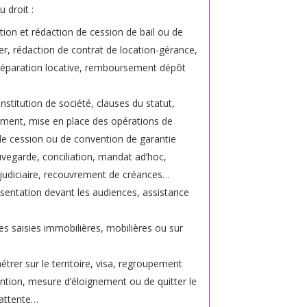
 droit :
ation et rédaction de cession de bail ou de
r, rédaction de contrat de location-gérance,
et réparation locative, remboursement dépôt
onstitution de société, clauses du statut,
cement, mise en place des opérations de
s de cession ou de convention de garantie
auvegarde, conciliation, mandat ad’hoc,
 judiciaire, recouvrement de créances…
ésentation devant les audiences, assistance
es saisies immobilières, mobilières ou sur
étrer sur le territoire, visa, regroupement
tention, mesure d’éloignement ou de quitter le
d’attente…