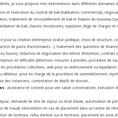
lients, je vous propose mes interventions dans différents domaines du
tion et l’exécution du contrat de bail (habitation, commercial), négoci
n, traitement de renouvellement de bail et fixation du nouveau loye
ésiliation de bail, clauses résolutoires, expulsion, litige de charges 
ce pour la création d’entreprise (statut juridique, choix de structure, c
édaction de pacte d’actionnaires…), traitement des questions de finan
n ou fusion), rédaction et négociation des lettres d’intention, contrat
ntreprises en difficulté (détection, mesures à prendre, procédure de s
es procédures collectives, aide pour un redressement ou liquidation
du débiteur, prise en charge de la procédure de surendettement, repr
e des créanciers, contestation de dépôt de dossier…
les
: assistance et conseils pour une saisie conservatoire, exécution d
séjour, demande de titre de séjour ou droit d’asile, autorisation de pén
tion de travail, intervention en cas de placement dans un centre de ré
iction de territoire, refus d’entrer sur le territoire, placement en zone 