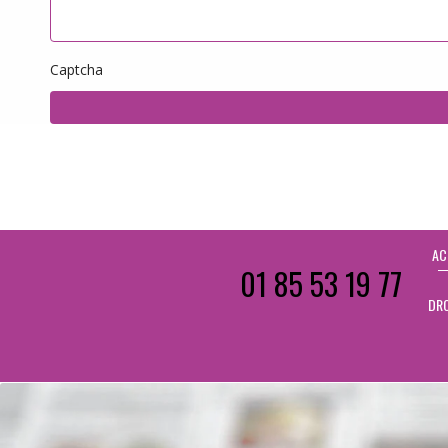
Captcha
AC
01 85 53 19 77
DRO