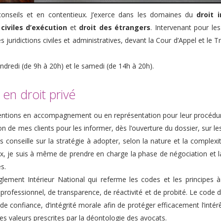
onseils et en contentieux. J’exerce dans les domaines du
droit 
iviles d’exécution
et
droit des étrangers
. Intervenant pour les
juridictions civiles et administratives, devant la Cour d’Appel et le 
ndredi (de 9h à 20h) et le samedi (de 14h à 20h).
en droit privé
entions en accompagnement ou en représentation pour leur procédure j
tion de mes clients pour les informer, dès l’ouverture du dossier, sur 
 les conseille sur la stratégie à adopter, selon la nature et la comple
x, je suis à même de prendre en charge la phase de négociation et l
s.
glement Intérieur National qui referme les codes et les principes à
professionnel, de transparence, de réactivité et de probité. Le code 
de confiance, d’intégrité morale afin de protéger efficacement l’intérê
es valeurs prescrites par la déontologie des avocats.